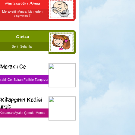
Merakettin Amca, biz neden
yaşıyoruz?
Serin Selamlar
raklı Ce, Sultan Fatih'le Tanışıyor
Kocaman Ayaklı Çocuk: Menta