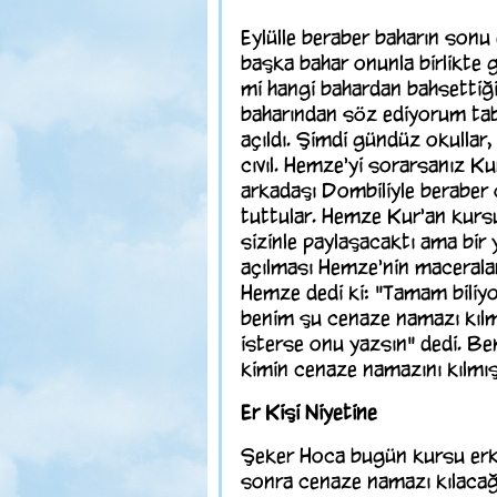
Eylülle beraber baharın sonu 
başka bahar onunla birlikte ge
mi hangi bahardan bahsetti
baharından söz ediyorum tabi
açıldı. Şimdi gündüz okullar, 
cıvıl. Hemze'yi sorarsanız Ku
arkadaşı Dombiliyle beraber
tuttular. Hemze Kur'an kursu
sizinle paylaşacaktı ama bir
açılması Hemze'nin maceralar
Hemze dedi ki: "Tamam biliyo
benim şu cenaze namazı kıl
isterse onu yazsın" dedi. B
kimin cenaze namazını kılmış
Er Kişi Niyetine
Şeker Hoca bugün kursu erke
sonra cenaze namazı kılacağız