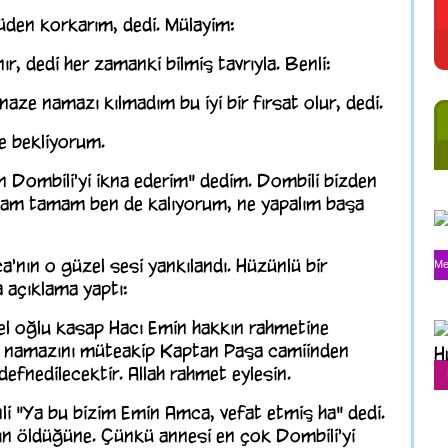
üden korkarım, dedi. Mülayim:
r, dedi her zamanki bilmiş tavrıyla. Benli:
naze namazı kılmadım bu iyi bir fırsat olur, dedi.
e bekliyorum.
n Dombili'yi ikna ederim" dedim. Dombili bizden
amam tamam ben de kalıyorum, ne yapalım başa
nın o güzel sesi yankılandı. Hüzünlü bir
Me
a açıklama yaptı:
el oğlu kasap Hacı Emin hakkın rahmetine
 namazını müteakip Kaptan Paşa camiinden
defnedilecektir. Allah rahmet eylesin.
li "Ya bu bizim Emin Amca, vefat etmiş ha" dedi.
n öldüğüne. Çünkü annesi en çok Dombili'yi