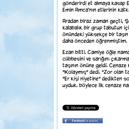
gönderirdi et almaya kasap 
Emin Amca'nın etlerinin katkı
Aradan biraz zaman geçti, Ş
kalabalık bir grup tabutun i
önündeki yüksekçe bir taşın 
daha önceden öğrenmiştim.
Ezan bitti. Camiye öğle nama
cübbesini ve sarığını çıkarm
taşının önüne geldi. Cenaze n
"Kolaymış" dedi. "Zor olan 
"Er kişi niyetine" dedikten s
uyduk. böylece ilk cenaze na