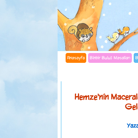
Anasayfa
Binbir Bulut Masalları
B
Hemze'nin Macerala
Gel
Yaza