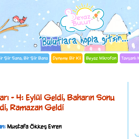
ir Şiir Sana, Bir Şiir Bana
Deneme Bir Kii
Beyaz Mikrofon
Tavşanlı
Binbir Bulut Masalları
rı - 4: Eylül Geldi, Baharın Sonu
di, Ramazan Geldi
n:
Mustafa Ökkeş Evren