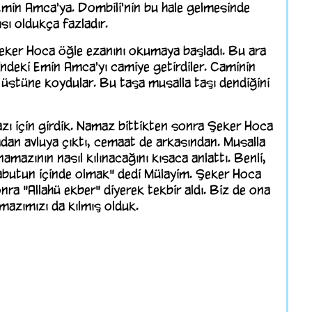
Emin Amca'ya. Dombili'nin bu hale gelmesinde
sı oldukça fazladır.
eker Hoca öğle ezanını okumaya başladı. Bu ara
çindeki Emin Amca'yı camiye getirdiler. Caminin
üstüne koydular. Bu taşa musalla taşı dendiğini
zı için girdik. Namaz bittikten sonra Şeker Hoca
adan avluya çıktı, cemaat de arkasından. Musalla
amazının nasıl kılınacağını kısaca anlattı. Benli,
tabutun içinde olmak" dedi Mülayim. Şeker Hoca
onra "Allahü ekber" diyerek tekbir aldı. Biz de ona
mazımızı da kılmış olduk.