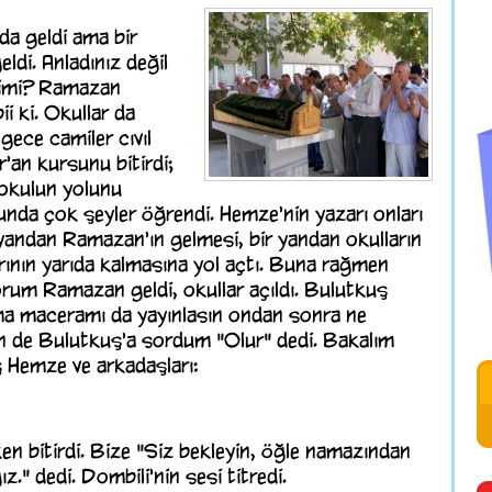
da geldi ama bir
ldi. Anladınız değil
ğimi? Ramazan
i ki. Okullar da
gece camiler cıvıl
r'an kursunu bitirdi;
 okulun yolunu
nda çok şeyler öğrendi. Hemze'nin yazarı onları
 yandan Ramazan'ın gelmesi, bir yandan okulların
ının yarıda kalmasına yol açtı. Buna rağmen
rum Ramazan geldi, okullar açıldı. Bulutkuş
ma maceramı da yayınlasın ondan sonra ne
en de Bulutkuş'a sordum "Olur" dedi. Bakalım
 Hemze ve arkadaşları:
n bitirdi. Bize "Siz bekleyin, öğle namazından
." dedi. Dombili'nin sesi titredi.