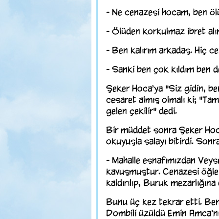
- Ne cenazesi hocam, ben öl
- Ölüden korkulmaz ibret alını
- Ben kalırım arkadaş. Hiç ce
- Sanki ben çok kıldım ben d
Şeker Hoca'ya "Siz gidin, be
cesaret almış olmalı ki; "T
gelen çekilir" dedi.
Bir müddet sonra Şeker Hoca'
okuyuşla salayı bitirdi. Sonr
- Mahalle esnafımızdan Veys
kavuşmuştur. Cenazesi öğle
kaldırılıp, Buruk mezarlığına 
Bunu üç kez tekrar etti. Ben
Dombili üzüldü Emin Amca'nı