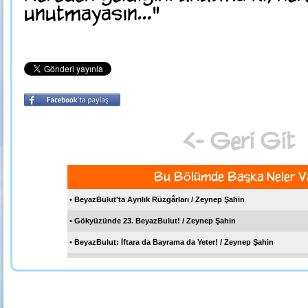
unutmayasın..."
<- Geri Git
Bu Bölümde Başka Neler V
• BeyazBulut'ta Ayrılık Rüzgârları / Zeynep Şahin
• Gökyüzünde 23. BeyazBulut! / Zeynep Şahin
• BeyazBulut: İftara da Bayrama da Yeter! / Zeynep Şahin
• BeyazBulut'tan Bahar Kokulu Dergi! / Zeynep Şahin
• BeyazBulut'ta İyilik Mevsimi! / Zeynep Şahin
Sen de Katıl Bize
• BeyazBulut 19. Kez Okurunu Selamlıyor!