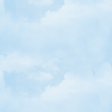
• Mundial Sirki Ekim'de İstanbul'da
• Çiçekler Böceklere El Sallıyormuş
• Sınav Stresi Unutkanlığa Sebep Oluyor
• Sabun Köpüğüyle Yeni Bir Rekor
• Dünyanın Kuklası İstanbul'da
• Günler 25 Saat Olacak!
• Dünyanın Tüm Uçurtmaları Burada!
• İyilik Biriktiren Dergi: Kumbara
• Kent ve Su Konulu Resim Yarışması
• Japonya'da Bir Türk Gemisi: Ertuğrul Fırkateyni
• Dünyanın En Uzun Kardanadamı
• Strese Son
• İlk Hayalgücü Dersi Adana'da Verildi
• Çiniler Masal Anlatıyor