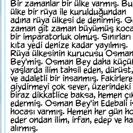
Bir zamanlar bir ülke varmış. Bu
ülke bir rüya ile kurulduğundan
adına rüya ülkesi de denirmiş. G
zaman git zaman büyümüş koc
bir imparatorluk olmuş. Sınırları
kıta yedi denize kadar yayılmış.
Rüya ülkesinin kurucusu Osma
Bey'miş. Osman Bey daha küçü
yaşlarda ilim tahsil eden, dürüs
ve adaletli bir insanmış. Fakirlere
giydirmeyi çok sever, üzerindeki
biraz dikkatlice baksa, hemen çı
edermiş. Osman Bey'in Edebali i
hocası varmış. Hemen her gün ho
eder ondan ilim, irfan, edep ve ha
alırmış.