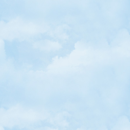
• Aydede 21 Şubat'ta Tutulacak
• Küçük Hanımlar ve Küçük Beylere Festival
• İran Ormanlarında Dev Bir Kaplumbağa
• Dünya Su Günü İçin Kompoziyon Yarışması
• Sen de Katıl: Nevruz Konulu Ödüllü Kompozisyon Yarışması
• "Abidin Dino - Bir Dünya" Sergisinde Çocuk Çizgileri
• Pamuk Eller Kitaplara!
• "365 Günde Sevgili Peygamberim"e Çocuk Edebiyatı Ödülü
• Cihat Burak'ın Atlasında Bir Yolculuk: Seyahatname
• Sen de Bir Yıldız Tut!
• Yavru Bir Gezegen Keşfedildi
• Bu Çocuk Sadece Hayvanlarla Konuşuyor!
• Bu Arı Başka Arı!
• Çocuk Tiyatroları Festivali Perdelerini Aralıyor
• Ressamlar Olimpiyata Hazırlanıyor