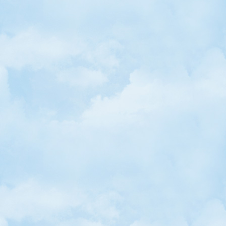
• Devlet Tiyatroları 23 Nisan Haftasında Ücretsiz!
• Konya'ya "Çocuk Ülkesi" Kuruluyor
• Türkiye'nin Çocuklar İçin İlk Gezici Kitabevi Pafin 5 Yaşında!
• Gonca'dan Okurlarına Yemyeşil Bir Armağan!
• Çocuklar "Su"yu Konuştu
• Birdirbir'den Filistin'e Selam
• Çocuk Vakfı'ndan "Çocuğa Ulaşmak" Etkinlikleri
• Diyanet'ten Çocuklara Özel Takvim
• "Bizim Mahalle" Yaşatarak Öğretiyor
• "Çocuk Kuş" Uçtu... / Nesibe Şahin
• Haydi Radyo Başına! / Zeynel Kartal
• Birdirbir Dergisi'nin 25. Sayısı Çıktı
• Benimle Oynar mısın?
• Duygusal ve Çocuksu Bir Robot: WALL-E
• Çocuk Filmleri Festivali Başlıyor