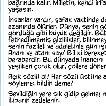
bağrında kalır. Milletin, kendi irf
yaşasın.
İnsanlar vardır, şafak vaktinde 
ezanında ölürler. Dünya, senin gö
gördüğü gibi büyük değildir. Bü
fethedilmemiş gizlilikler, bilinme
senin fazilet ve adaletinle gün ış
Ananı ve atanı say! Bil ki bereke
beraberdir. Bu dünyada inancını
yeşilken çorak olur, çöllere döner
Açık sözlü ol! Her sözü üstüne
söyleme; bildin deme!
Sevildiğin yere sık gidip gelme;
itibarın zedelenir.