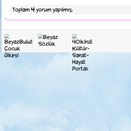
Toplam
4
yorum yapılmış.
• BeyazBulut'tan Bayramlık Dergi! / Zeynep Şahin
• Yaz Sıcaklarına BeyazBulut Serinliği! / Zeynep Şahin
• Yaza BeyazBulut'la Merhaba! / Zeynep Şahin
• BeyazBulut'un 15. Sayısı Yitik Çocukluğa Armağan / Zeynep Şah
• BeyazBulut 14. Kez Kapıyı Çalıyor / Zeynep Şahin
• Kışın Tadı BeyazBulut'un 13. Sayısıyla Çıkar / Zeynep Şahin
• BeyazBulut 12. Sayısıyla Sonbaharı Selamlıyor / Zeynep Şahin
• BeyazBulut'un Ramazan Pidesi Kıvamındaki 11. Sayısı Çıktı!
• BeyazBulut'un 10. Sayısı Sizlerle!
• BeyazBulut'un 9. Sayısı Çıktı: Bahar Yolcusu Kalmasın!
• BeyazBulut, 8. Sayısıyla Dopdolu!
• Aşurenin Narlısı, Derginin Masallısı!
• BeyazBulut 1 Yaşını Doldurdu
• BeyazBulut'un 5. Sayısı Çıktı!