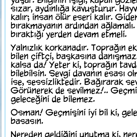
sızar, aydınlığa kavuşturur. Hay
kalır; insan ölür eseri kalır. Gide
bırakmayanın ardından ağlamalı.
bıraktığı yerden devam etmeli.
Yalnızlık korkanadır. Toprağın e
bilen çiftçi, başkasına danışmaz
kalsa da! Yeter ki, toprağın tav
bilebilsin. Sevgi davanın esası o
ise, sessizliktedir. Bağırarak se
Görünerek de sevilmez!.. Geçmiş
geleceğini de bilemez.
Osman! Geçmişini iyi bil ki, ge
basasın.
Nereden geldiğini unutma ki, ner