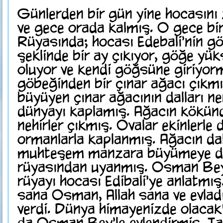
Günlerden bir gün yine hocasını 
ve gece orada kalmış. O gece bi
Rüyasında; hocası Edebali'nin gö
şeklinde bir ay çıkıyor, göğe yük
oluyor ve kendi göğsüne giriyor
göbeğinden bir çınar ağacı çıkmı
büyüyen çınar ağacının dalları n
dünyayı kaplamış. Ağacın kökünd
nehirler çıkmış. Ovalar ekinlerle
ormanlarla kaplanmış. Ağacın dall
muhteşem manzara büyümeye d
rüyasından uyanmış. Osman Be
rüyayı hocası Edibali'ye anlatmı
sana Osman, Allah sana ve evladı
verdi. Dünya himayenizde olacak"
da Osman Bey'le evlendirmiş. Ta