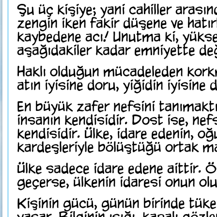
Şu üç kişiye; yani cahiller arasın
zengin iken fakir düşene ve hatırlı
kaybedene acı! Unutma ki, yükse
aşağıdakiler kadar emniyette değ
Haklı olduğun mücadeleden korkm
atın iyisine doru, yiğidin iyisine d
En büyük zafer nefsini tanımakt
insanın kendisidir. Dost ise, nef
kendisidir. Ülke, idare edenin, oğu
kardeşleriyle bölüştüğü ortak mal
Ülke sadece idare edene aittir. Ö
geçerse, ülkenin idaresi onun olu
Kişinin gücü, günün birinde tüke
yaşar. Bilginin ışığı, kapalı gözle