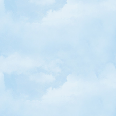
• BeyazBulut, 4. Sayısıyla Cahit Zarifoğlu'yu Anıyor
• BeyazBulut 3. Sayısıyla Yoluna Devam Ediyor
• BeyazBulut'un 2. Sayısı Çıktı!
• BeyazBulut Dergisi Çıktı!
• "Nar Yayınları Yazarlar Buluşması" Yalova'da Yapıldı / Elif Büşra 
• Şeker Otobüs Yollarda
• Cahit Zarifoğlu Çocuk Şenliği 9 Haziran'da
• Dünya Çocukları, İHH Çocuk Şenliği'nde Buluştu
• Konya'da Üç Aylar, "Şivlilik"le Başlar! / Sıtkı Sıyrık
• Gezici Bilim Merkezi, Konya'daki Köy Okullarına Bilim Taşıdı
• Miyazaki'nin Animasyonu Dünya Birincisi Oldu
• Yazar Fatih Erdoğan, Kocaeli İl Halk Kütüphanesinde Çocuklarla
• Birdirbir, Mayıs Sayısında "Sorumluluk" Konusunu İşliyor
• Türkiye'de Çocuklara Yönelik Siyer Çalışmaları Atölyesi