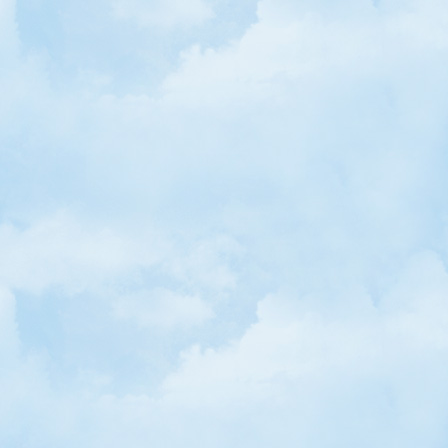
• Minik Parmakların Boncuk Tasarımları
• Çocuklar İçin Oyunculuk Eğitimi Başlıyor!
• Mevlâna ve Çocuklar / Mustafa Ökkeş Evren
• Masal Salıncağı / Mustafa Ökkeş Evren
• Tübitak 7. Buluş Şenliği Başladı
• Dünyanın En Güzel Sözcüğü: Yakamoz
• Binbir Bulut Masalları / Mustafa Ökkeş Evren
• Hoşgeldin SBS, Güle Güle OKS!
• Sülünler İş Başında...
• Antakyalı Çocuklar Dünyaya Barış Kartları Hazırlıyorlar
• Dünyanın Çocuk Filmleri, İstanbul Çocuk Filmleri Festivali'nde
• Merhaba Oruç Kuşum, Merhaba Peygamberim, Merhaba Anne: Me
Ökkeş Evren
• Vural Kaya'nın "Kuşların Kalbine Dokunmak" Kitabı Çıktı
• Ramazanname / Mustafa Ökkeş Evren