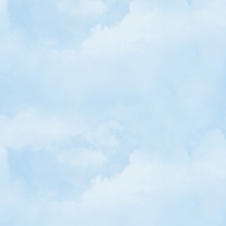
• Okyanus'ta Yolculuk Başladı!