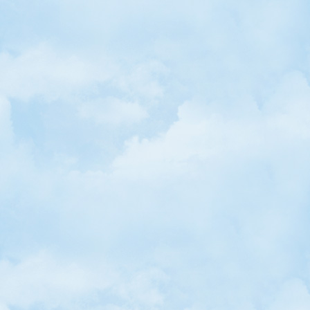
• Oburlar Oburu Baba Yaver'in İftar Yemeği / Mustafa Ökkeş Evren
• Musab Bin Umeyr'in Hayatı Animasyon Film Oldu
• Terabithia Köprüsü
• Oruç Kitabı / Mustafa Ökkeş Evren
• Ramazan Çiçeği / Mustafa Ökkeş Evren
• Hem Oyna, Hem Pompala!
• Şimdi Oruç Zamanı! / Mustafa Ökkeş Evren
• Arkadaşım Dergisi 226. Sayıda Yayınına Ara Veriyor
• Küçük Bulut / Mustafa Ökkeş Evren
• Göçmen Kuşlar Göç Yolunda
• Çiçeğinizin Su İstediğini Nasıl Anlarsınız?
• Bomboş Boşluk Ne İşe Yarar?
• Yaramaz Bir Kuyruklu Yıldız Kaçarken Kuyruğundan Yakalandı
• Çocuk Edebiyatı Yarışmaları Sonuçlandı
• TBMM'den Çocuk Şiirleri Albümü