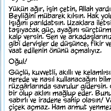
Yükün ağır, işin çetin, Allah yard
Beyliğini mübarek kılsın. Hak yol
Işığını parıldatsın. Uzaklara ile
taşıyacak güç, ayağını sürçtürm
kalp versin. Sen ve arkadaşlarınız
gibi dervişler de düşünce, fikir v
vaat edilenin önünü açmalıyız.
Oğul!
Güçlü, kuvvetli, akıllı ve kelamlı
nerede ve nasıl kullanacağını bi
rüzgârlarında savrulur gidersin.
bir olup aklını mağlup eder. Bun
sabırlı ve iradene sahip olasın! 
çiçek açmaz. Ham armut yenmez;