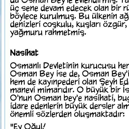
üç sene devam edecek olan bir r
böylece kurulmuş. Bu ülkenin ağa
denizleri coşkulu, kuşları özgür
yağmuru rahmetmiş.
Nasihat
Osmanlı Devletinin kurucusu her
Osman Bey ise de, Osman Bey'i
hem de kayınpederi olan Şeyh Ede
manevi mimarıdır. O büyük bir İs
O'nun Osman bey'e nasihati, bug
idare edenlerin büyük dersler al
önemli sözlerden oluşmaktadır:
"Ey Oğul!