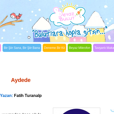
Bir Şiir Sana, Bir Şiir Bana
Deneme Bir Kii
Beyaz Mikrofon
Tavşanlı Mak
Bir Şiir Sana, Bir Şiir Bana
Aydede
Yazan:
Fatih Turanalp