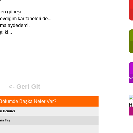
en güneşi...
evdiğim kar taneleri de...
alma aydedemi.
 ki...
Me
<- Geri Git
Bölümde Başka Neler Var?
ur Demirci
hin Taş