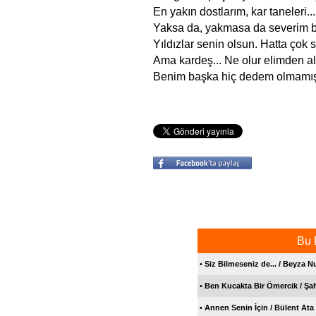
En yakın dostlarım, kar taneleri...
Yaksa da, yakmasa da severim b
Yıldızlar senin olsun. Hatta çok s
Ama kardeş... Ne olur elimden 
Benim başka hiç dedem olmamıştı
Bu 
• Siz Bilmeseniz de... / Beyza N
• Ben Kucakta Bir Ömercik / Şa
• Annen Senin İçin / Bülent Ata