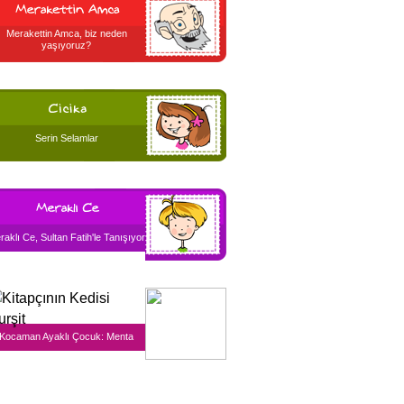
Merakettin Amca, biz neden
yaşıyoruz?
Serin Selamlar
raklı Ce, Sultan Fatih'le Tanışıyor
Kocaman Ayaklı Çocuk: Menta