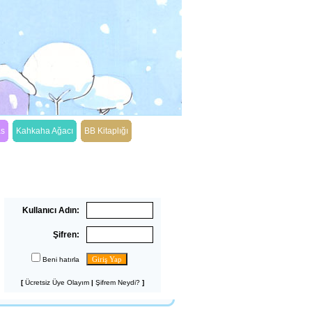
as
Kahkaha Ağacı
BB Kitaplığı
Üye Girişi
Kullanıcı Adın:
Şifren:
Beni hatırla
[
Ücretsiz Üye Olayım
|
Şifrem Neydi?
]