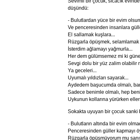
Sevimli bir çocuk, sıcacık evin
düşündü:
- Bulutlardan yüce bir evim olsun
Ve penceresinden insanlara güll
El sallamak kuşlara...
Rüzgarla öpüşmek, selamlamak ka
İsterdim ağlamayı yağmurla...
Her dem gülümsemez mi ki güneş,
Sevgi dolu bir yüz zalim olabilir
Ya geceleri...
Uyumalı yıldızları sayarak...
Aydedem başucumda olmalı, ban
Sadece benimle olmalı, hep beni
Uykunun kollarına yürürken elle
Sokakta uyuyan bir çocuk sanki 
- Bulutların altında bir evim olm
Penceresinden güller kapmayı öyl
Rüzgarla öpüşmüyorum mu sanı