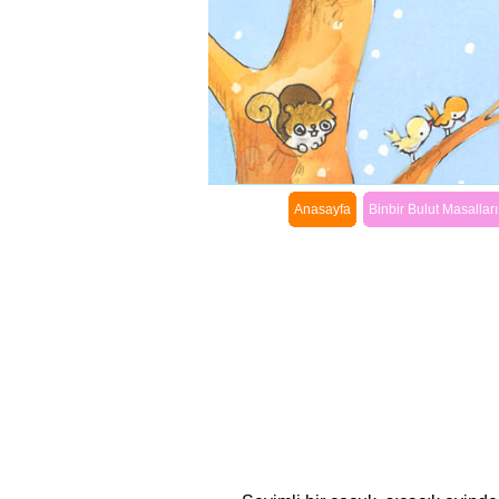
Anasayfa
Binbir Bulut Masalları