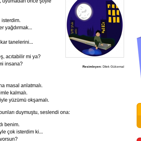
de, uyumadan önce şöyle
 isterdim.
er yağdırmak...
r tanelerini...
 acıtabilir mi ya?
 mi insana?
Resimleyen:
Dilek Gülcemal
a masal anlatmalı.
mle kalmalı.
riyle yüzümü okşamalı.
bunları duymuştu, seslendi ona:
adı benim.
e çok isterdim ki...
yorsun?