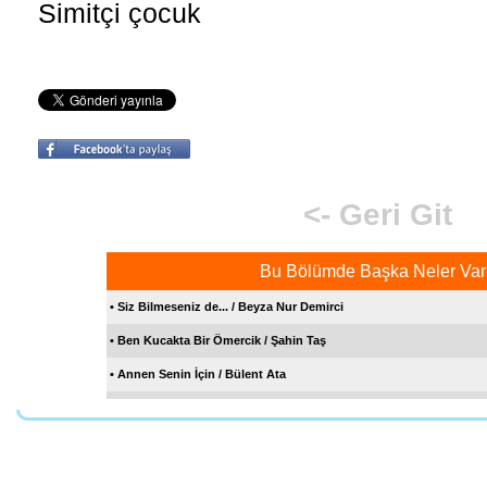
Simitçi çocuk
<- Geri Git
Bu Bölümde Başka Neler Var
• Siz Bilmeseniz de... / Beyza Nur Demirci
• Ben Kucakta Bir Ömercik / Şahin Taş
• Annen Senin İçin / Bülent Ata
• Minarenin Tepesinde Anka Kuşu Var / Çağrı Gürel
• Dertleşme / Mustafa Ökkeş Evren
Sen de Katıl Bize
• Sabaha Selam / Fatma Çağdaş Börekci