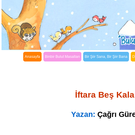
Anasayfa
Binbir Bulut Masalları
Bir Şiir Sana, Bir Şiir Bana
D
İftara Beş Kala
Yazan:
Çağrı Güre