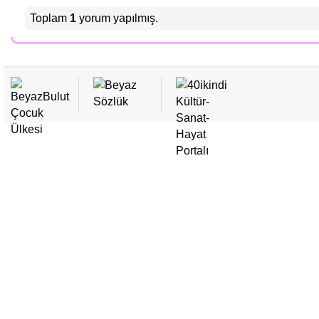
• Çocuk Halkları Şiiri / Vural Kaya
Toplam
1
yorum yapılmış.
• Koca Bir Sıfır / Vural Kaya
• Fetih ve Gençlik
• Şans mı Denir? / Vural Kaya
• Necip Fazıl Kısakürek ve "Çocuk"
• Eğriye Eğri Doğruya Doğru / Mustafa Ökkeş Evren
• Yağmur Duası / Fersude İklim
• Cik Cik / Beyza Nur Demirci
• İncir Çekirdeği / Mustafa Ökkeş Evren
• Uykusuz Ağaç / Vural Kaya
• Seslendirme / Mustafa Ökkeş Evren
• İki Tonton İhtiyar Amca / Vural Kaya
• Küçük Canavar / Beyza Nur Demirci
• Filistinli Çocuğa Dua / Mustafa Ökkeş Evren