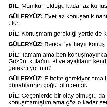
DİL:
Mümkün olduğu kadar az konuş
GÜLERYÜZ:
Evet az konuşan kınanm
olur.
DİL:
Konuşmam gerektiği yerde de k
GÜLERYÜZ:
Bence "ya hayır konuş 
DİL:
Tamam ama ben konuşmayınca i
Gözün, kulağın, el ve ayakların kendi
gerekmiyor mu?
GÜLERYÜZ:
Elbette gerekiyor ama i
günahlarının çoğu dilindendir.
DİL:
Geçenlerde bir olay olmuştu da 
konuşmamıştım ama göz o kadar sert