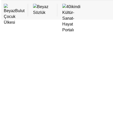
• Kardeşim Bübü / Bülent Ata
• Anlayışlı Vezir Muşi'nin Değişik Cümleleri / Sümeyra Turanalp
• Şeker Canavarı / Fatma Çağdaş Börekci
• Mor Hırka / Fatma Çağdaş Börekci
• Ben Bir Dağın Yamacıyım - 3 / Mustafa Ökkeş Evren
• Organik Lolipop / Sümeyra S. Turanalp
• Ben Bir Dağın Yamacıyım - 2 / Mustafa Ökkeş Evren
• Dikyokuş Çeşmesi / Sümeyra S. Turanalp
• Mavi Kanat ve Serçeler / Ramek Nik Taleb (Farsçadan Çeviren: Ha
• Ben Bir Dağın Yamacıyım - 1 / Mustafa Ökkeş Evren
• Yaşkesen / Nesibe Şahin
• Benekli Kelebeğin Bayramlığı / Nesibe Şahin
• Filifili ve Fıkırdayan Beyaz Ekmek / Esedullah Şabani (Farsçadan
• İyilik Ağacı / Mustafa Ökkeş Evren