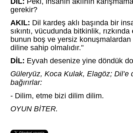
DİL:
Peki, insanın aklının karışmama
gerekir?
AKIL:
Dil kardeş aklı başında bir in
sıkıntı, vücudunda bitkinlik, rızkında 
bunun boş ve yersiz konuşmalardan g
diline sahip olmalıdır."
DİL:
Eyvah desenize yine döndük dol
Güleryüz, Koca Kulak, Elagöz; Dil'e
bağırırlar:
- Dilim, etme bizi dilim dilim.
OYUN BİTER.