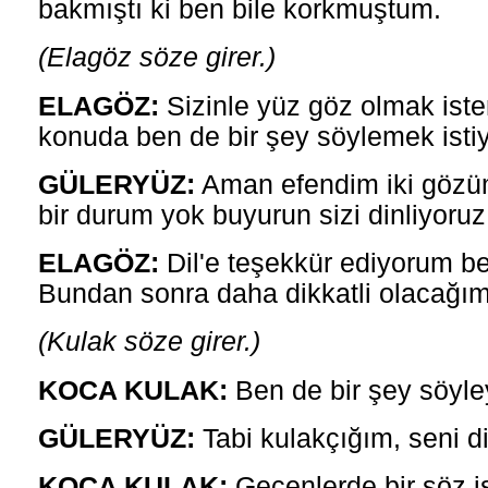
bakmıştı ki ben bile korkmuştum.
(Elagöz söze girer.)
ELAGÖZ:
Sizinle yüz göz olmak is
konuda ben de bir şey söylemek isti
GÜLERYÜZ:
Aman efendim iki gözü
bir durum yok buyurun sizi dinliyoruz
ELAGÖZ:
Dil'e teşekkür ediyorum ben
Bundan sonra daha dikkatli olacağım
(Kulak söze girer.)
KOCA KULAK:
Ben de bir şey söyle
GÜLERYÜZ:
Tabi kulakçığım, seni di
KOCA KULAK:
Geçenlerde bir söz iş