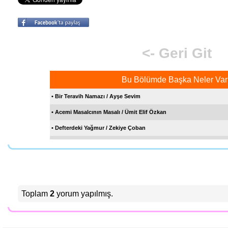
<- Geri Git
Bu Bölümde Başka Neler Var
• Bir Teravih Namazı / Ayşe Sevim
• Acemi Masalcının Masalı / Ümit Elif Özkan
• Defterdeki Yağmur / Zekiye Çoban
• Son Bulutlar / Sümeyra Turanalp
• Şehzade Sofrası / Emrah Bilge
Sen de Katıl Bize
• Gölge Oyunu / Fatih Turanalp
• Mavi Önlük / Fatma Çağdaş Börekci
Toplam
2
yorum yapılmış.
• Beyaz Tren Nereye Gitti? / Mihriban B. Deniz
• Kelime Tamir Dükkânı / Rabia Gülcan Kardaş