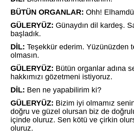
BÜTÜN ORGANLAR:
Ohh! Elhamdüli
GÜLERYÜZ:
Günaydın dil kardeş. S
başladık.
DİL:
Teşekkür ederim. Yüzünüzden 
olmasın.
GÜLERYÜZ:
Bütün organlar adına s
hakkımızı gözetmeni istiyoruz.
DİL:
Ben ne yapabilirim ki?
GÜLERYÜZ:
Bizim iyi olmamız senin
doğru ve güzel olursan biz de doğrul
içinde oluruz. Sen kötü ve çirkin olu
oluruz.