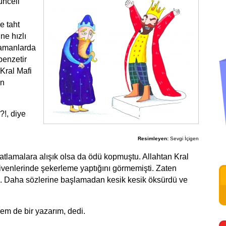
ünceli
e taht
ne hızlı
 zamanlarda
benzetir
 Kral Mafi
en
?!, diye
Resimleyen:
Sevgi İçigen
tlamalara alışık olsa da ödü kopmuştu. Allahtan Kral
ivenlerinde şekerleme yaptığını görmemişti. Zaten
. Daha sözlerine başlamadan kesik kesik öksürdü ve
hem de bir yazarım, dedi.