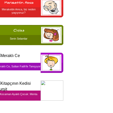
Merakettin Amca, biz neden
yaşıyoruz?
Serin Selamlar
raklı Ce, Sultan Fatih'le Tanışıyor
Kocaman Ayaklı Çocuk: Menta