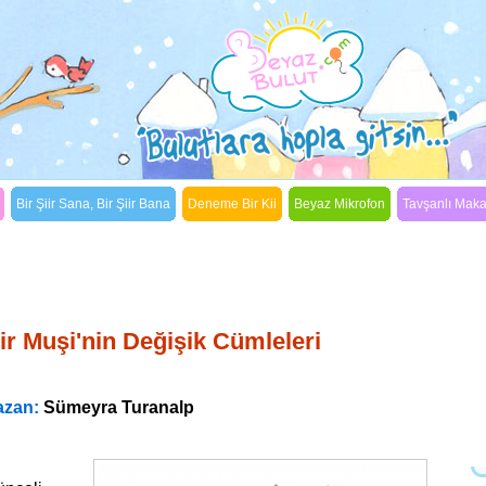
Bir Şiir Sana, Bir Şiir Bana
Deneme Bir Kii
Beyaz Mikrofon
Tavşanlı Mak
Binbir Bulut Masalları
ir Muşi'nin Değişik Cümleleri
azan:
Sümeyra Turanalp