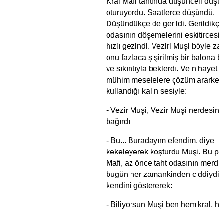
Kral Mafi tahtında düşünceli düş
oturuyordu. Saatlerce düşündü.
Düşündükçe de gerildi. Gerildikç
odasının döşemelerini eskitircesi
hızlı gezindi. Veziri Muşi böyle
onu fazlaca şişirilmiş bir balona 
ve sıkıntıyla beklerdi. Ve nihayet
mühim meselelere çözüm arark
kullandığı kalın sesiyle:
- Vezir Muşi, Vezir Muşi nerdesin
bağırdı.
- Bu... Buradayım efendim, diye
kekeleyerek koşturdu Muşi. Bu pa
Mafi, az önce taht odasının merd
bugün her zamankinden ciddiydi
kendini göstererek:
- Biliyorsun Muşi ben hem kral, 