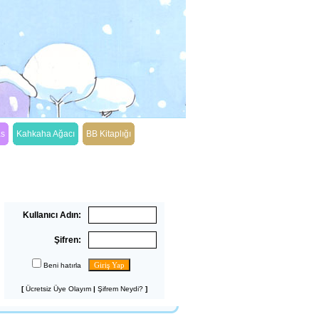
as
Kahkaha Ağacı
BB Kitaplığı
Üye Girişi
Kullanıcı Adın:
Şifren:
Beni hatırla
[
Ücretsiz Üye Olayım
|
Şifrem Neydi?
]