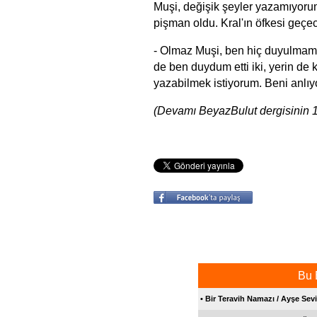
Muşi, değişik şeyler yazamıyorum 
pişman oldu. Kral'ın öfkesi geçec
- Olmaz Muşi, ben hiç duyulmamı
de ben duydum etti iki, yerin de 
yazabilmek istiyorum. Beni anlı
(Devamı BeyazBulut dergisinin 1
Bu 
• Bir Teravih Namazı / Ayşe Sev