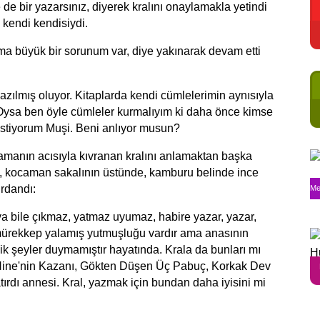
e de bir yazarsınız, diyerek kralını onaylamakla yetindi
e kendi kendisiydi.
ma büyük bir sorunum var, diye yakınarak devam etti
zılmış oluyor. Kitaplarda kendi cümlelerimin aynısıyla
Oysa ben öyle cümleler kurmalıyım ki daha önce kimse
istiyorum Muşi. Beni anlıyor musun?
amanın acısıyla kıvranan kralını anlamaktan başka
da, kocaman sakalının üstünde, kamburu belinde ince
rdandı:
Me
a bile çıkmaz, yatmaz uyumaz, habire yazar, yazar,
 mürekkep yalamış yutmuşluğu vardır ama anasının
ik şeyler duymamıştır hayatında. Krala da bunları mı
Nine'nin Kazanı, Gökten Düşen Üç Pabuç, Korkak Dev
tırdı annesi. Kral, yazmak için bundan daha iyisini mi