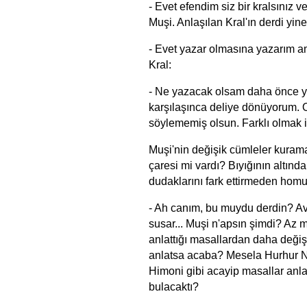
- Evet efendim siz bir kralsınız v
Muşi. Anlaşılan Kral'ın derdi yin
- Evet yazar olmasına yazarım a
Kral:
- Ne yazacak olsam daha önce ya
karşılaşınca deliye dönüyorum. 
söylememiş olsun. Farklı olmak 
Muşi'nin değişik cümleler kuram
çaresi mi vardı? Bıyığının altın
dudaklarını fark ettirmeden homu
- Ah canım, bu muydu derdin? Av
susar... Muşi n'apsın şimdi? Az
anlattığı masallardan daha değiş
anlatsa acaba? Mesela Hurhur 
Himoni gibi acayip masallar anla
bulacaktı?