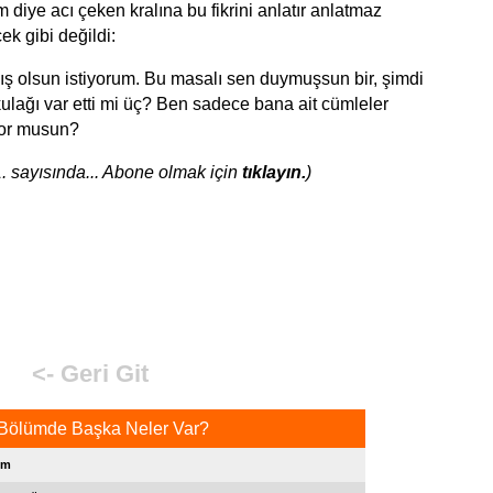
diye acı çeken kralına bu fikrini anlatır anlatmaz
ek gibi değildi:
ş olsun istiyorum. Bu masalı sen duymuşsun bir, şimdi
kulağı var etti mi üç? Ben sadece bana ait cümleler
yor musun?
. sayısında... Abone olmak için
tıklayın.
)
<- Geri Git
Bölümde Başka Neler Var?
im