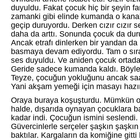
duyuldu. Fakat çocuk hiç bir şeyin fa
zamanki gibi elinde kumanda o kana
geçip duruyordu. Derken cızır cızır se
daha da arttı. Sonunda çocuk da dur
Ancak etrafı dinlerken bir yandan d
basmaya devam ediyordu. Tam o sırada
ses duyuldu. Ve aniden çocuk ortada
Geride sadece kumanda kaldı. Böylec
Teyze, çocuğun yokluğunu ancak saat 
Yani akşam yemeği için masayı hazır
Oraya buraya koşuşturdu. Mümkün ol
halde, dışarıda oynayan çocuklara b
kadar indi. Çocuğun ismini seslendi. 
Güvercinlerle serçeler şaşkın şaşkın 
baktılar. Kargaların da komiğine gitti 