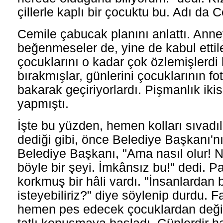
çillerle kaplı bir çocuktu bu. Adı da C
Cemile çabucak planını anlattı. Ann
beğenmeseler de, yine de kabul ettil
çocuklarını o kadar çok özlemişlerdi ki
bırakmışlar, günlerini çocuklarının fo
bakarak geçiriyorlardı. Pişmanlık ikis
yapmıştı.
İşte bu yüzden, hemen kolları sıvadıl
dediği gibi, önce Belediye Başkanı'nın
Belediye Başkanı, "Ama nasıl olur! Na
böyle bir şeyi. İmkânsız bu!" dedi. P
korkmuş bir hâli vardı. "İnsanlardan 
isteyebiliriz?" diye söylenip durdu. 
hemen pes edecek çocuklardan değild