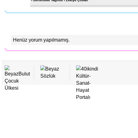
• Defterdeki Yağmur / Zekiye Çoban
• Son Bulutlar / Sümeyra Turanalp
• Şehzade Sofrası / Emrah Bilge
Sen de Katıl Bize
• Gölge Oyunu / Fatih Turanalp
• Mavi Önlük / Fatma Çağdaş Börekci
Henüz yorum yapılmamış.
• Beyaz Tren Nereye Gitti? / Mihriban B. Deniz
• Kelime Tamir Dükkânı / Rabia Gülcan Kardaş
• Kardeşim Bübü / Bülent Ata
• Anlayışlı Vezir Muşi'nin Değişik Cümleleri / Sümeyra Turanalp
• Şeker Canavarı / Fatma Çağdaş Börekci
• Mor Hırka / Fatma Çağdaş Börekci
• Ben Bir Dağın Yamacıyım - 3 / Mustafa Ökkeş Evren
• Organik Lolipop / Sümeyra S. Turanalp
• Ben Bir Dağın Yamacıyım - 2 / Mustafa Ökkeş Evren
• Dikyokuş Çeşmesi / Sümeyra S. Turanalp