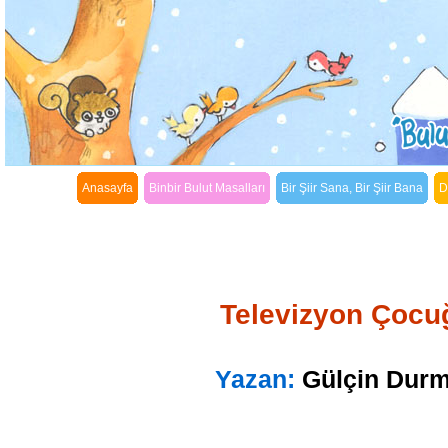
Anasayfa
Binbir Bulut Masalları
Bir Şiir Sana, Bir Şiir Bana
D
Televizyon Çocu
Yazan:
Gülçin Dur