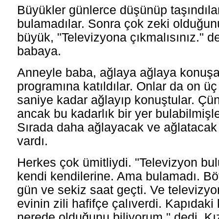
Büyükler günlerce düşünüp taşındılar
bulamadılar. Sonra çok zeki olduğunu
büyük, "Televizyona çıkmalısınız." d
babaya.
Anneyle baba, ağlaya ağlaya konuşa
programına katıldılar. Onlar da on ü
saniye kadar ağlayıp konuştular. Ç
ancak bu kadarlık bir yer bulabilmişle
Sırada daha ağlayacak ve ağlatacak
vardı.
Herkes çok ümitliydi. "Televizyon bulu
kendi kendilerine. Ama bulamadı. B
gün ve sekiz saat geçti. Ve televiz
evinin zili hafifçe çalıverdi. Kapıdak
nerede olduğunu biliyorum." dedi. Kız