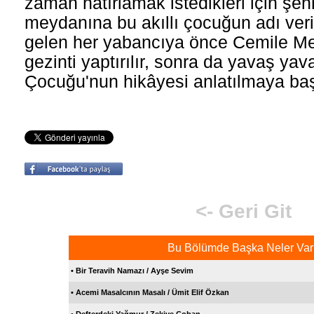
zaman hatırlamak istedikleri için şe
meydanına bu akıllı çocuğun adı veri
gelen her yabancıya önce Cemile Me
gezinti yaptırılır, sonra da yavaş ya
Çocuğu'nun hikâyesi anlatılmaya baş
<- Geri Git
Bu Bölümde Başka Neler Var
• Bir Teravih Namazı / Ayşe Sevim
• Acemi Masalcının Masalı / Ümit Elif Özkan