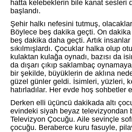
hatta kelebeklerin bile kanat sesler
başlandı.
Şehir halkı nefesini tutmuş, olacaklar
Böylece beş dakika geçti. On dakika 
beş dakika daha geçti. Artık insanlar
sıkılmışlardı. Çocuklar halka olup otu
kulaktan kulağa oynadı, bazısı da isi
da dışarı çıkıp saklambaç oynamaya b
bir şekilde, büyüklerin de aklına ne
güzel günler geldi. İsimleri, yüzleri, 
hatırladılar. Her evde hoş sohbetler 
Derken elli üçüncü dakikada altı çocu
evindeki siyah beyaz televizyondan b
Televizyon Çocuğu. Aile sevinçle sofr
çocuğu. Beraberce kuru fasuyle, pilav