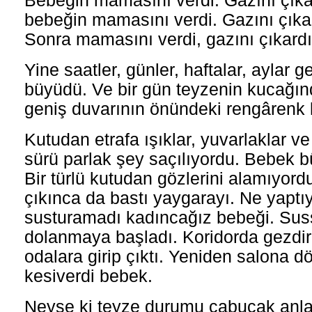
Bebeğin mamasını verdi. Gazını çıkar
bebeğin mamasını verdi. Gazını çıkar
Sonra mamasını verdi, gazını çıkardı
Yine saatler, günler, haftalar, aylar g
büyüdü. Ve bir gün teyzenin kucağın
geniş duvarının önündeki rengârenk k
Kutudan etrafa ışıklar, yuvarlaklar v
sürü parlak şey saçılıyordu. Bebek b
Bir türlü kutudan gözlerini alamıyor
çıkınca da bastı yaygarayı. Ne yaptı
susturamadı kadıncağız bebeği. Sus
dolanmaya başladı. Koridorda gezdir
odalara girip çıktı. Yeniden salona 
kesiverdi bebek.
Neyse ki teyze durumu çabucak anla