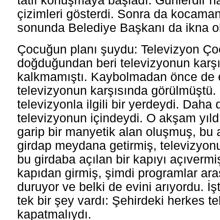
tatlı konuşmaya başladı. Günlerdir haz
çizimleri gösterdi. Sonra da kocama
sonunda Belediye Başkanı da ikna o
Çocuğun planı şuydu: Televizyon Ço
doğduğundan beri televizyonun karş
kalkmamıştı. Kaybolmadan önce de 
televizyonun karşısında görülmüştü.
televizyonla ilgili bir yerdeydi. Daha
televizyonun içindeydi. O akşam yıld
garip bir manyetik alan oluşmuş, bu 
girdap meydana getirmiş, televizyo
bu girdaba açılan bir kapıyı açıvermi
kapıdan girmiş, şimdi programlar ara
duruyor ve belki de evini arıyordu. İ
tek bir şey vardı: Şehirdeki herkes t
kapatmalıydı.